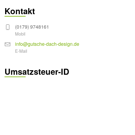
Kontakt
(0179) 9748161
Mobil
info@gutsche-dach-design.de
E-Mail
Umsatzsteuer-ID
DE327620766
Umsatzsteuer-Identifikationsnummer gemäß § 27 a
Umsatzsteuergesetz
Verbraucherstreitbeilegung /
Universalschlichtungsstelle