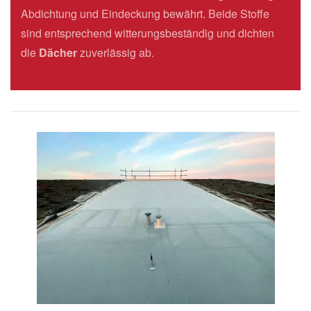
Abdichtung und Eindeckung bewährt. Beide Stoffe
sind entsprechend witterungsbeständig und dichten
die
Dächer
zuverlässig ab.
Bild vergrößern